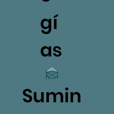
gí
as
Sumin