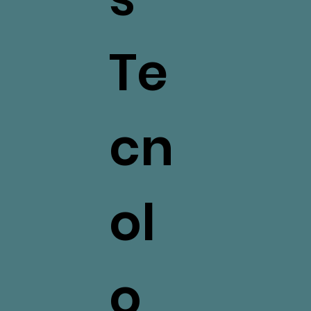
Te
cn
ol
o