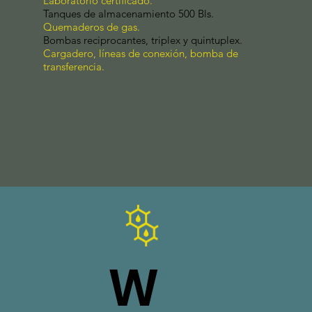
Laboratorio certiﬁcado.
Tanques de almacenamiento 500 Bls.
Quemaderos de gas.
Bombas reciprocantes, triplex y quintuplex.
Cargadero, líneas de conexión, bomba de
transferencia.
W