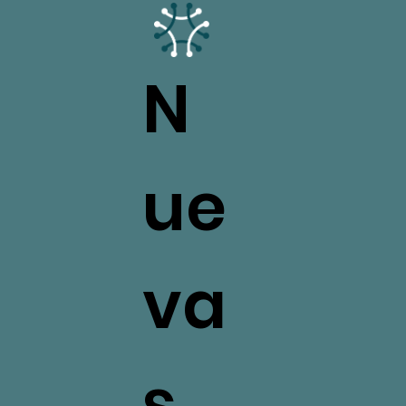
N
ue
va
s