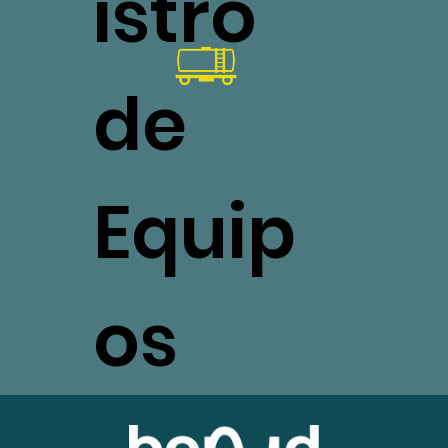
istro
de
Equip
os