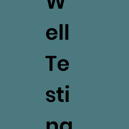
W
ell
Te
sti
ng