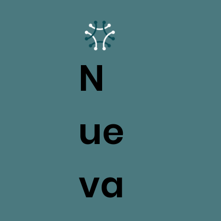
N
ue
va