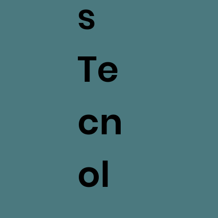
s
Te
cn
ol