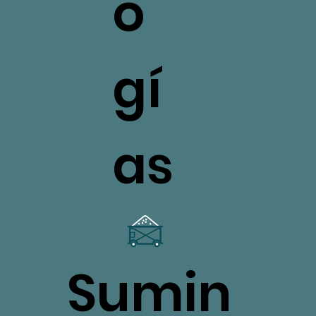
o
gí
as
Sumin